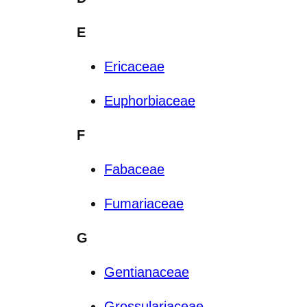
E
Ericaceae
Euphorbiaceae
F
Fabaceae
Fumariaceae
G
Gentianaceae
Grossulariaceae