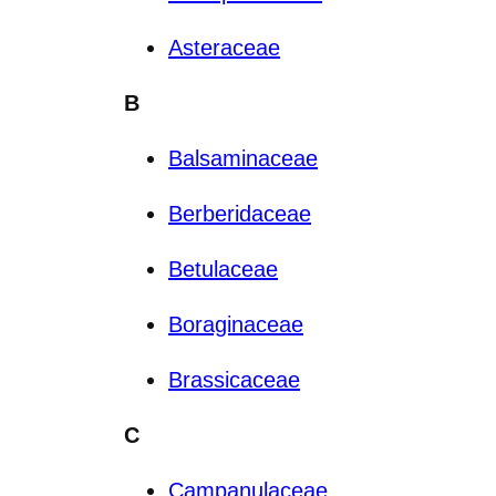
Asteraceae
B
Balsaminaceae
Berberidaceae
Betulaceae
Boraginaceae
Brassicaceae
C
Campanulaceae