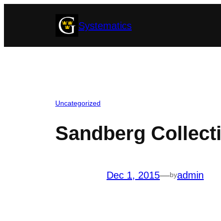
Skip
Systematics
to
content
Uncategorized
Sandberg Collect
Dec 1, 2015
—
admin
by