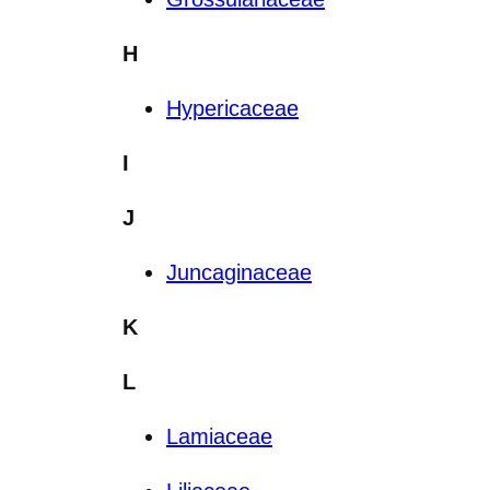
H
Hypericaceae
I
J
Juncaginaceae
K
L
Lamiaceae