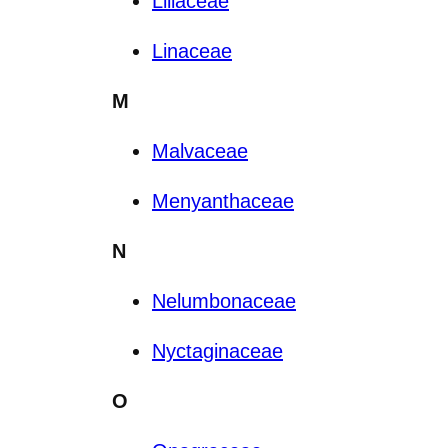
Liliaceae
Linaceae
M
Malvaceae
Menyanthaceae
N
Nelumbonaceae
Nyctaginaceae
O